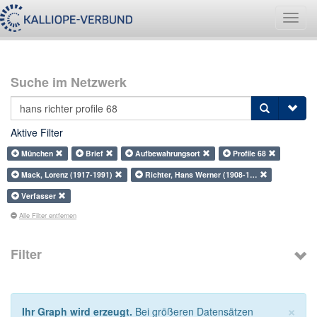
Navig
umsch
Suche im Netzwerk
Aktive Filter
München
Brief
Aufbewahrungsort
Profile 68
Mack, Lorenz (1917-1991)
Richter, Hans Werner (1908-1…
Verfasser
Alle Filter entfernen
Filter
×
Ihr Graph wird erzeugt.
Bei größeren Datensätzen