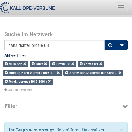
Navig
umsch
Suche im Netzwerk
Aktive Filter
München
Brief
Profile 68
Verfasser
Richter, Hans Werner (1908-1…
Archiv der Akademie der Küns…
Mack, Lorenz (1917-1991)
Alle Filter entfernen
Filter
×
Ihr Graph wird erzeugt.
Bei größeren Datensätzen