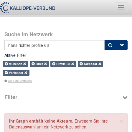
Navig
umsch
Suche im Netzwerk
Aktive Filter
München
Brief
Profile 68
Adressat
Verfasser
Alle Filter entfernen
Filter
×
Ihr Graph enthält keine Akteure.
Erweitern Sie Ihre
Datenauswahl um ein Netzwerk zu sehen.