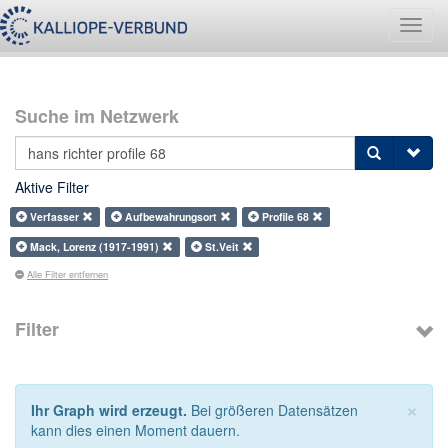
Navig
umsch
Suche im Netzwerk
Aktive Filter
Verfasser
Aufbewahrungsort
Profile 68
Mack, Lorenz (1917-1991)
St.Veit
Alle Filter entfernen
Filter
×
Ihr Graph wird erzeugt.
Bei größeren Datensätzen
kann dies einen Moment dauern.