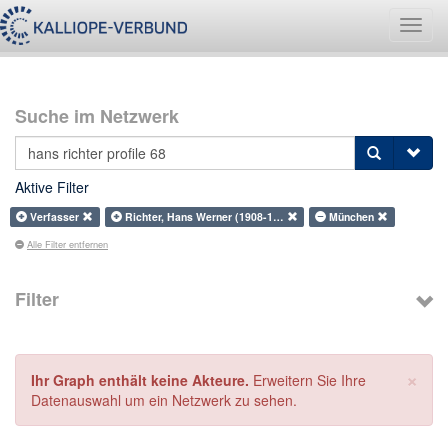
Navig
umsch
Suche im Netzwerk
Aktive Filter
Verfasser
Richter, Hans Werner (1908-1…
München
Alle Filter entfernen
Filter
×
Ihr Graph enthält keine Akteure.
Erweitern Sie Ihre
Datenauswahl um ein Netzwerk zu sehen.