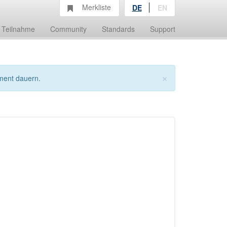
Merkliste
DE
EN
Teilnahme
Community
Standards
Support
×
ment dauern.