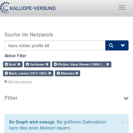
Navig
umsch
Suche im Netzwerk
Aktive Filter
Brief
Verfasser
Richter, Hans Werner (1908-1…
Mack, Lorenz (1917-1991)
München
Alle Filter entfernen
Filter
×
Ihr Graph wird erzeugt.
Bei größeren Datensätzen
kann dies einen Moment dauern.