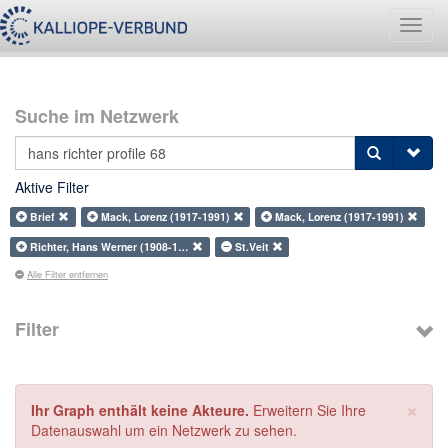
Navig
umsch
Suche im Netzwerk
Aktive Filter
Brief
Mack, Lorenz (1917-1991)
Mack, Lorenz (1917-1991)
Richter, Hans Werner (1908-1…
St.Veit
Alle Filter entfernen
Filter
×
Ihr Graph enthält keine Akteure.
Erweitern Sie Ihre
Datenauswahl um ein Netzwerk zu sehen.