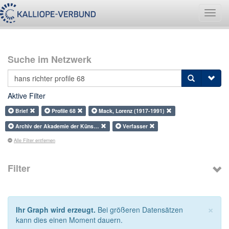
Navig
umsch
Suche im Netzwerk
Aktive Filter
Brief
Profile 68
Mack, Lorenz (1917-1991)
Archiv der Akademie der Küns…
Verfasser
Alle Filter entfernen
Filter
×
Ihr Graph wird erzeugt.
Bei größeren Datensätzen
kann dies einen Moment dauern.