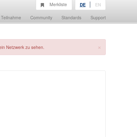
Merkliste
DE
EN
Teilnahme
Community
Standards
Support
×
ein Netzwerk zu sehen.