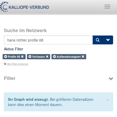
Navig
umsch
Suche im Netzwerk
Aktive Filter
Profile 68
Verfasser
Aufbewahrungsort
Alle Filter entfernen
Filter
×
Ihr Graph wird erzeugt.
Bei größeren Datensätzen
kann dies einen Moment dauern.