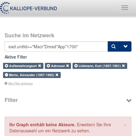
Navig
umsch
Suche im Netzwerk
Aktive Filter
Aufbewahrungsort
Adressat
Liebmann, Kurt (1897-1981)
Mette, Alexander (1897-1985)
Alle Filter entfernen
Filter
×
Ihr Graph enthält keine Akteure.
Erweitern Sie Ihre
Datenauswahl um ein Netzwerk zu sehen.