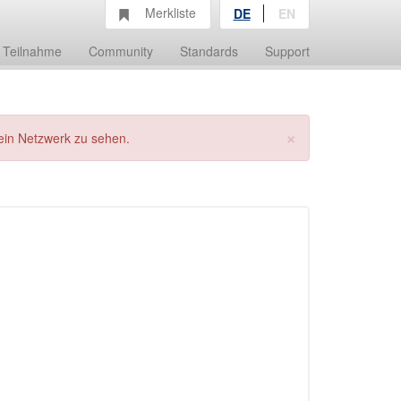
Merkliste
DE
EN
Teilnahme
Community
Standards
Support
×
ein Netzwerk zu sehen.