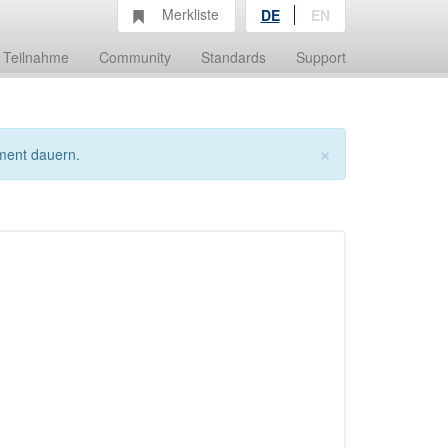
Merkliste
DE
EN
Teilnahme
Community
Standards
Support
×
ment dauern.