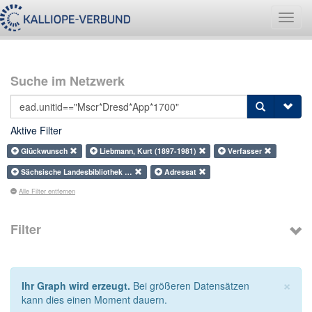
Navig
umsch
Suche im Netzwerk
Aktive Filter
Glückwunsch
Liebmann, Kurt (1897-1981)
Verfasser
Sächsische Landesbibliothek …
Adressat
Alle Filter entfernen
Filter
×
Ihr Graph wird erzeugt.
Bei größeren Datensätzen
kann dies einen Moment dauern.