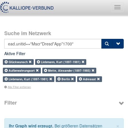
Navig
umsch
Suche im Netzwerk
Aktive Filter
Glückwunsch
Liebmann, Kurt (1897-1981)
Aufbewahrungsort
Mette, Alexander (1897-1985)
Liebmann, Kurt (1897-1981)
Berlin
Adressat
Alle Filter entfernen
Filter
×
Ihr Graph wird erzeugt.
Bei größeren Datensätzen