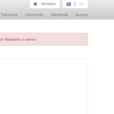
Merkliste
DE
EN
Teilnahme
Community
Standards
Support
×
ein Netzwerk zu sehen.