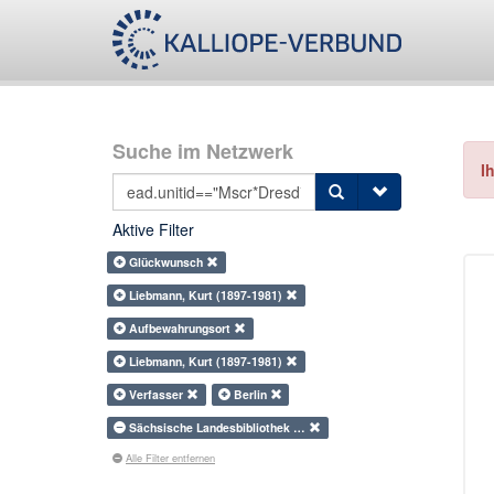
Suche im Netzwerk
I
Aktive Filter
Glückwunsch
Liebmann, Kurt (1897-1981)
Aufbewahrungsort
Liebmann, Kurt (1897-1981)
Verfasser
Berlin
Sächsische Landesbibliothek …
Alle Filter entfernen