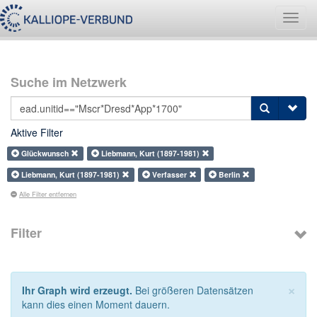
Navig
umsch
Suche im Netzwerk
Aktive Filter
Glückwunsch
Liebmann, Kurt (1897-1981)
Liebmann, Kurt (1897-1981)
Verfasser
Berlin
Alle Filter entfernen
Filter
×
Ihr Graph wird erzeugt.
Bei größeren Datensätzen
kann dies einen Moment dauern.