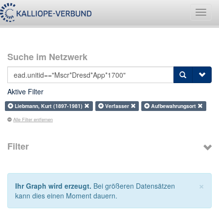
Navig
umsch
Suche im Netzwerk
Aktive Filter
Liebmann, Kurt (1897-1981)
Verfasser
Aufbewahrungsort
Alle Filter entfernen
Filter
×
Ihr Graph wird erzeugt.
Bei größeren Datensätzen
kann dies einen Moment dauern.