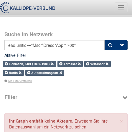
Navig
umsch
Suche im Netzwerk
Aktive Filter
Liebmann, Kurt (1897-1981)
Adressat
Verfasser
Berlin
Aufbewahrungsort
Alle Filter entfernen
Filter
×
Ihr Graph enthält keine Akteure.
Erweitern Sie Ihre
Datenauswahl um ein Netzwerk zu sehen.