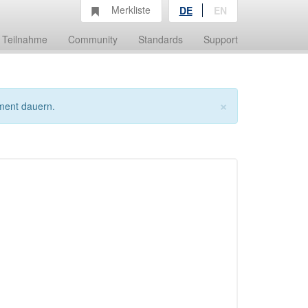
Merkliste
DE
EN
Teilnahme
Community
Standards
Support
×
ment dauern.