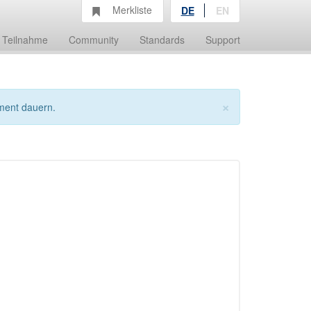
Merkliste
DE
EN
Teilnahme
Community
Standards
Support
×
ment dauern.