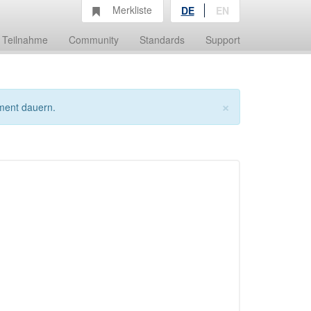
Merkliste
DE
EN
Teilnahme
Community
Standards
Support
×
ment dauern.