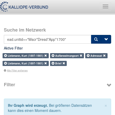
Navig
umsch
Suche im Netzwerk
Aktive Filter
Liebmann, Kurt (1897-1981)
Aufbewahrungsort
Adressat
Liebmann, Kurt (1897-1981)
Brief
Alle Filter entfernen
Filter
×
Ihr Graph wird erzeugt.
Bei größeren Datensätzen
kann dies einen Moment dauern.