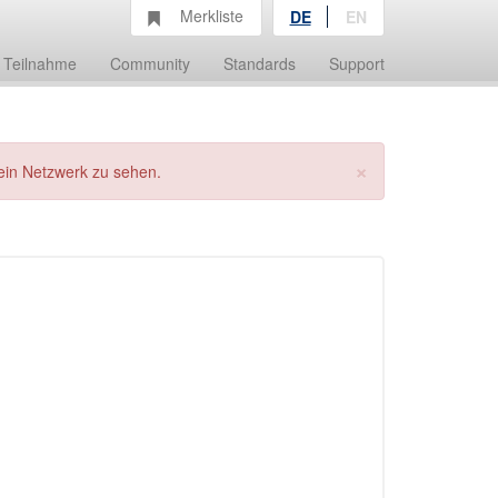
Merkliste
DE
EN
Teilnahme
Community
Standards
Support
×
ein Netzwerk zu sehen.