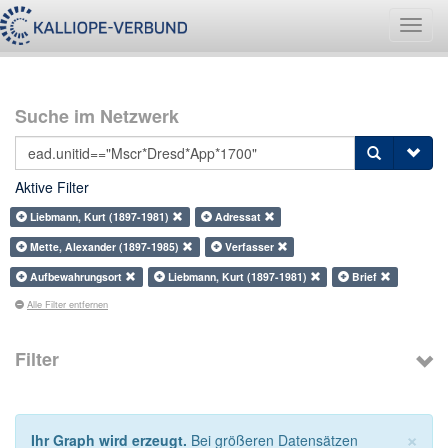
Navig
umsch
Suche im Netzwerk
Aktive Filter
Liebmann, Kurt (1897-1981)
Adressat
Mette, Alexander (1897-1985)
Verfasser
Aufbewahrungsort
Liebmann, Kurt (1897-1981)
Brief
Alle Filter entfernen
Filter
×
Ihr Graph wird erzeugt.
Bei größeren Datensätzen