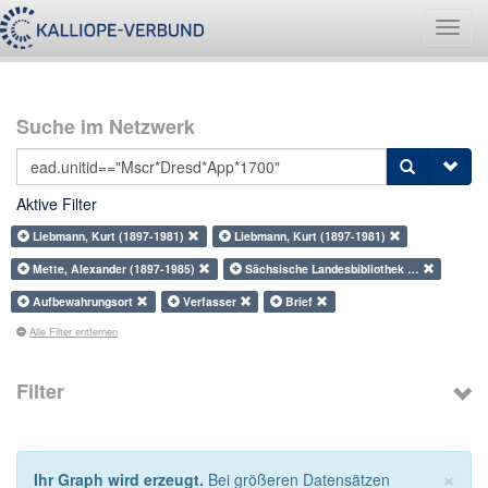
Navig
umsch
Suche im Netzwerk
Aktive Filter
Liebmann, Kurt (1897-1981)
Liebmann, Kurt (1897-1981)
Mette, Alexander (1897-1985)
Sächsische Landesbibliothek …
Aufbewahrungsort
Verfasser
Brief
Alle Filter entfernen
Filter
×
Ihr Graph wird erzeugt.
Bei größeren Datensätzen