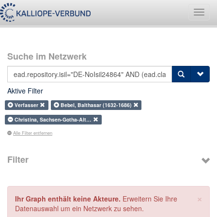
Navig
umsch
Suche im Netzwerk
Aktive Filter
Verfasser
Bebel, Balthasar (1632-1686)
Christina, Sachsen-Gotha-Alt…
Alle Filter entfernen
Filter
×
Ihr Graph enthält keine Akteure.
Erweitern Sie Ihre
Datenauswahl um ein Netzwerk zu sehen.