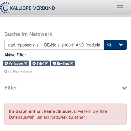
Navig
umsch
Suche im Netzwerk
Aktive Filter
Verfasser
Brief
Erwähnt
Alle Filter entfernen
Filter
×
Ihr Graph enthält keine Akteure.
Erweitern Sie Ihre
Datenauswahl um ein Netzwerk zu sehen.