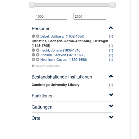
Personen
Bebel, Balthasar (1632-1686)
(1)
Christina, Sachsen-Gotha-Altenburg, Herzogin
(1)
(1645-1705)
Fecht, Johann (1636-1716)
(1)
Friesen, Karl von (1619-1686)
(1)
Heunisch, Caspar (1620-1690)
(1)
Weitere einblenden
Bestandshaltende Institutionen
(1)
Cambridge University Library
Funktionen
Gattungen
Orte