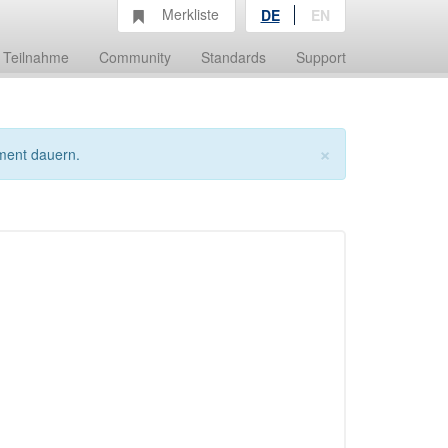
Merkliste
DE
EN
Teilnahme
Community
Standards
Support
×
ment dauern.