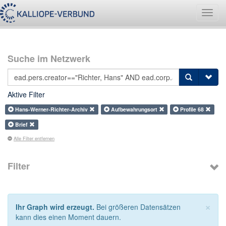
Navig
umsch
Suche im Netzwerk
Aktive Filter
Hans-Werner-Richter-Archiv
Aufbewahrungsort
Profile 68
Brief
Alle Filter entfernen
Filter
×
Ihr Graph wird erzeugt.
Bei größeren Datensätzen
kann dies einen Moment dauern.