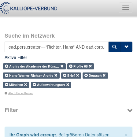
Navig
umsch
Suche im Netzwerk
Aktive Filter
Archiv der Akademie der Küns…
Profile 68
Hans-Werner-Richter-Archiv
Brief
Deutsch
München
Aufbewahrungsort
Alle Filter entfernen
Filter
×
Ihr Graph wird erzeugt.
Bei größeren Datensätzen