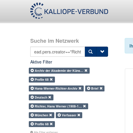
Suche im Netzwerk
I
Aktive Filter
Archiv der Akademie der Küns…
Profile 68
Hans-Werner-Richter-Archiv
Brief
Deutsch
Richter, Hans Werner (1908-1…
München
Verfasser
Profile 68
Alle Filter entfernen