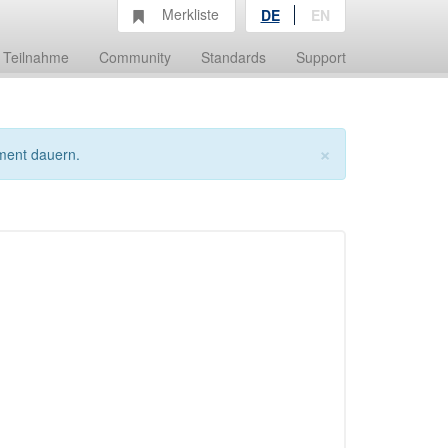
Merkliste
DE
EN
Teilnahme
Community
Standards
Support
×
ment dauern.