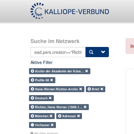
Suche im Netzwerk
I
Aktive Filter
Archiv der Akademie der Küns…
Profile 68
Hans-Werner-Richter-Archiv
Brief
Deutsch
Richter, Hans Werner (1908-1…
München
Adressat
Verfasser
Alle Filter entfernen