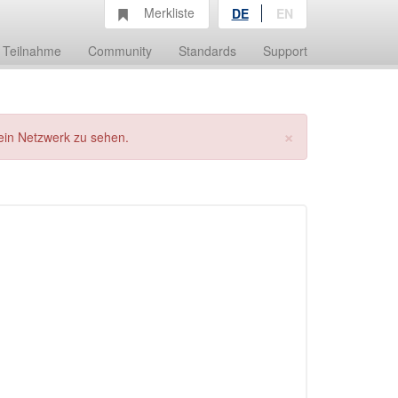
Merkliste
DE
EN
Teilnahme
Community
Standards
Support
×
ein Netzwerk zu sehen.