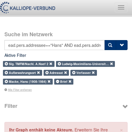
Navig
umsch
Suche im Netzwerk
Aktive Filter
Slg. TMFM/Nachl. A.Naef 2
Ludwig-Maximilians-Universit…
Aufbewahrungsort
Adressat
Verfasser
Macke, Hans (1908-1984)
Brief
Alle Filter entfernen
Filter
×
Ihr Graph enthält keine Akteure.
Erweitern Sie Ihre