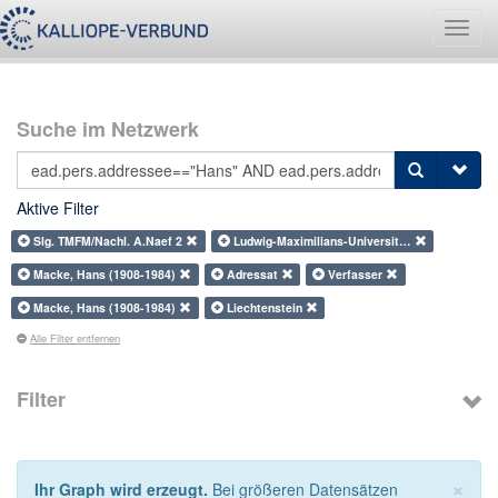
Navig
umsch
Suche im Netzwerk
Aktive Filter
Slg. TMFM/Nachl. A.Naef 2
Ludwig-Maximilians-Universit…
Macke, Hans (1908-1984)
Adressat
Verfasser
Macke, Hans (1908-1984)
Liechtenstein
Alle Filter entfernen
Filter
×
Ihr Graph wird erzeugt.
Bei größeren Datensätzen