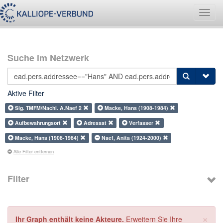
Navig
umsch
Suche im Netzwerk
Aktive Filter
Slg. TMFM/Nachl. A.Naef 2
Macke, Hans (1908-1984)
Aufbewahrungsort
Adressat
Verfasser
Macke, Hans (1908-1984)
Naef, Anita (1924-2000)
Alle Filter entfernen
Filter
×
Ihr Graph enthält keine Akteure.
Erweitern Sie Ihre