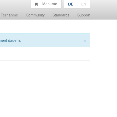
Merkliste
DE
EN
Teilnahme
Community
Standards
Support
×
ment dauern.