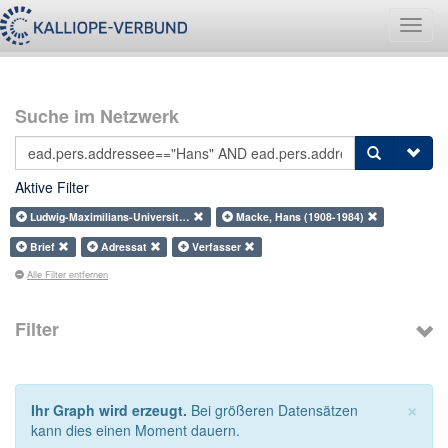
Navig
umsch
Suche im Netzwerk
Aktive Filter
Ludwig-Maximilians-Universit…
Macke, Hans (1908-1984)
Brief
Adressat
Verfasser
Alle Filter entfernen
Filter
×
Ihr Graph wird erzeugt.
Bei größeren Datensätzen
kann dies einen Moment dauern.