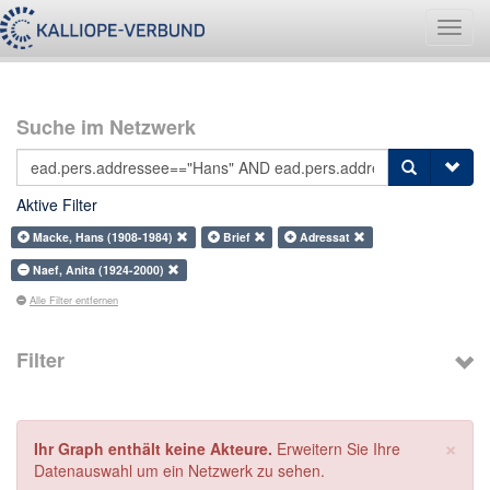
Navig
umsch
Suche im Netzwerk
Aktive Filter
Macke, Hans (1908-1984)
Brief
Adressat
Naef, Anita (1924-2000)
Alle Filter entfernen
Filter
×
Ihr Graph enthält keine Akteure.
Erweitern Sie Ihre
Datenauswahl um ein Netzwerk zu sehen.