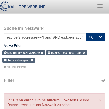
Navig
umsch
Suche im Netzwerk
Aktive Filter
Slg. TMFM/Nachl. A.Naef 2
Macke, Hans (1908-1984)
Aufbewahrungsort
Alle Filter entfernen
Filter
×
Ihr Graph enthält keine Akteure.
Erweitern Sie Ihre
Datenauswahl um ein Netzwerk zu sehen.