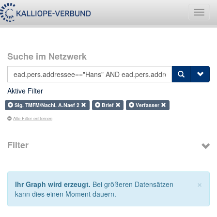
Navig
umsch
Suche im Netzwerk
Aktive Filter
Slg. TMFM/Nachl. A.Naef 2
Brief
Verfasser
Alle Filter entfernen
Filter
×
Ihr Graph wird erzeugt.
Bei größeren Datensätzen
kann dies einen Moment dauern.