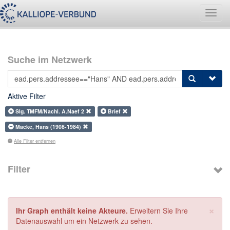
Navig
umsch
Suche im Netzwerk
Aktive Filter
Slg. TMFM/Nachl. A.Naef 2
Brief
Macke, Hans (1908-1984)
Alle Filter entfernen
Filter
×
Ihr Graph enthält keine Akteure.
Erweitern Sie Ihre
Datenauswahl um ein Netzwerk zu sehen.