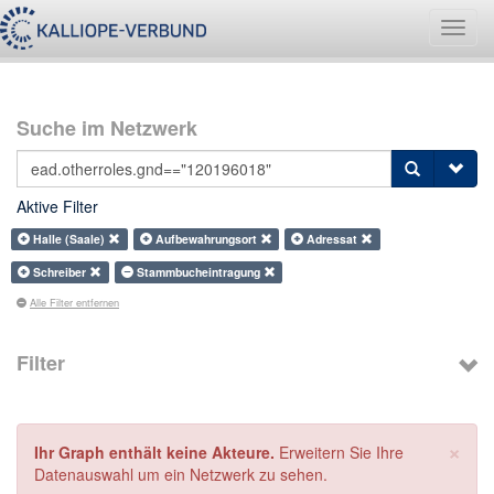
Navig
umsch
Suche im Netzwerk
Aktive Filter
Halle (Saale)
Aufbewahrungsort
Adressat
Schreiber
Stammbucheintragung
Alle Filter entfernen
Filter
×
Ihr Graph enthält keine Akteure.
Erweitern Sie Ihre
Datenauswahl um ein Netzwerk zu sehen.