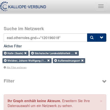
Navig
umsch
Suche im Netzwerk
Aktive Filter
Halle (Saale)
Sächsische Landesbibliothek …
Weidner, Johann Wolffgang (1…
Aufbewahrungsort
Alle Filter entfernen
Filter
×
Ihr Graph enthält keine Akteure.
Erweitern Sie Ihre
Datenauswahl um ein Netzwerk zu sehen.