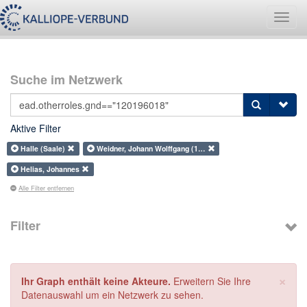
Navig
umsch
Suche im Netzwerk
Aktive Filter
Halle (Saale)
Weidner, Johann Wolffgang (1…
Helias, Johannes
Alle Filter entfernen
Filter
×
Ihr Graph enthält keine Akteure.
Erweitern Sie Ihre
Datenauswahl um ein Netzwerk zu sehen.