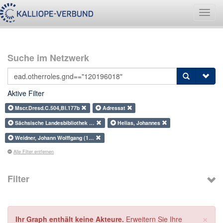
Navig
umsch
Suche im Netzwerk
Aktive Filter
Mscr.Dresd.C.504,Bl.177b
Adressat
Sächsische Landesbibliothek …
Helias, Johannes
Weidner, Johann Wolffgang (1…
Alle Filter entfernen
Filter
×
Ihr Graph enthält keine Akteure.
Erweitern Sie Ihre