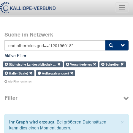
Navig
umsch
Suche im Netzwerk
Aktive Filter
Sächsische Landesbibliothek …
Verschiedenes
Schreiber
Halle (Saale)
Aufbewahrungsort
Alle Filter entfernen
Filter
×
Ihr Graph wird erzeugt.
Bei größeren Datensätzen
kann dies einen Moment dauern.