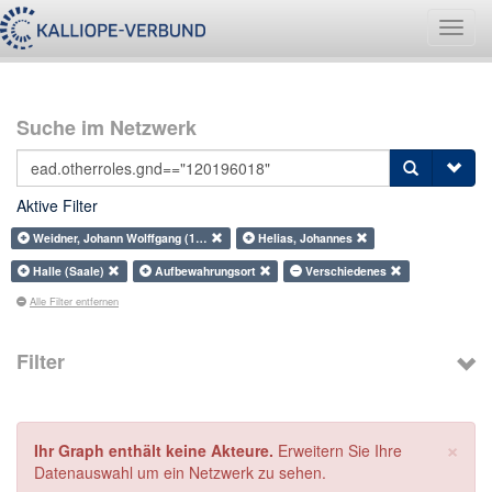
Navig
umsch
Suche im Netzwerk
Aktive Filter
Weidner, Johann Wolffgang (1…
Helias, Johannes
Halle (Saale)
Aufbewahrungsort
Verschiedenes
Alle Filter entfernen
Filter
×
Ihr Graph enthält keine Akteure.
Erweitern Sie Ihre
Datenauswahl um ein Netzwerk zu sehen.