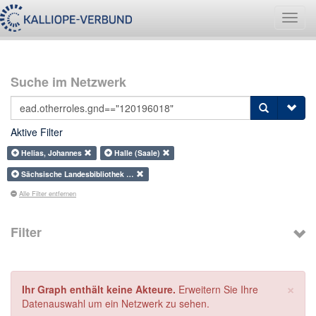
Navig
umsch
Suche im Netzwerk
Aktive Filter
Helias, Johannes
Halle (Saale)
Sächsische Landesbibliothek …
Alle Filter entfernen
Filter
×
Ihr Graph enthält keine Akteure.
Erweitern Sie Ihre
Datenauswahl um ein Netzwerk zu sehen.